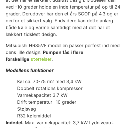
at det har et lækkert tidsløst design. Modellen kan
ved -10 grader holde en inde temperatur på op til 24
grader. Derudover har den et års SCOP på 4,3 og er
derfor et sikkert valg.
Endvidere kan dette anlæg
både køle og varme samtidigt med at det har et
lækkert tidsløst design.
Mitsubishi HR35VF modellen passer perfekt ind med
dens lille design.
Pumpen fås i flere
forskellige
.
størrelser
Modellens funktioner
Køl ca. 70-75 m2 med 3,4 kW
Dobbelt rotations kompressor
Varmekapacitet 3,7 kW
Drift temperatur -10 grader
Støjsvag
R32 kølemiddel
Indedel
: Max. varmekapacitet: 3,7 kW Lydniveau :