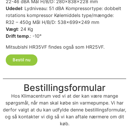
22-46 dBA Mål H/B/D: 280x838x228 mm
Udedel
: Lydniveau: 51 dBA Kompressortype: dobbelt
rotations kompressor Kølemiddels type/mængde:
R32 – 450g Mål H/B/D: 538x699x249 mm
Vægt
: 24 Kg
Drift temp
.: -10°
Mitsubishi HR35VF findes også som HR25VF.
Bestil nu
Bestillingsformular
Hos Klimacentrum ved vi at der kan være mange
spørgsmål, når man skal købe sin varmepumpe. Vi har
derfor valgt at du kan udfylde denne bestillingsformular,
og så kontakter vi dig så vi kan aftale nærmere om dit
køb.